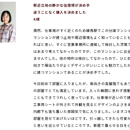
駅近立地の静かな住環境が決め手
迷うことなく購入を決めました
A様
偶然、仕事場がすぐ近くのため練馬駅でこの分譲マンシ
マンションが建つ土地や周辺環境もよく知っていること
ればと思い、すぐに営業事務所に連絡して検討した次第
はあまり考えてなかったのですが、このマンションに出
ませんでした。他の物件は検討してなかったので、ひと
向きで陽当たりがよくデザインがいいことも魅力でした
に建つマンションであることが決め手でした。
今日初めて部屋に入りましたが、南向きの高層階でもあ
の部屋でとても満足しています。入った瞬間に思わず感
こともできてうれしく思っています。仕事場が近いので
工事用シートが外されて外観を見るとデザインのよさを
内廊下も落ち着いた雰囲気で気に入りました。いまネコ
部屋を見せてあげたいほどです。引っ越してきたら可愛
と思いを巡らせているところです。新居で暮らせる日を