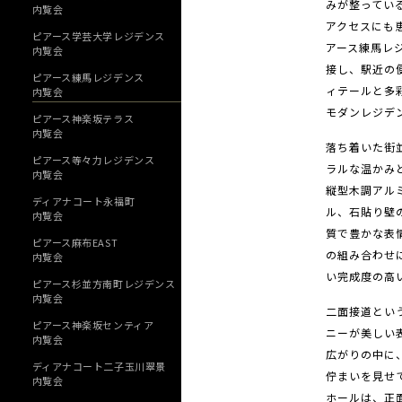
みが整ってい
内覧会
アクセスにも
ピアース学芸大学レジデンス
アース練馬レ
内覧会
接し、駅近の
ピアース練馬レジデンス
ィテールと多
内覧会
モダンレジデ
ピアース神楽坂テラス
内覧会
落ち着いた街
ピアース等々力レジデンス
ラルな温かみ
内覧会
縦型木調アル
ディアナコート永福町
ル、石貼り壁
内覧会
質で豊かな表
ピアース麻布EAST
の組み合わせ
内覧会
い完成度の高
ピアース杉並方南町レジデンス
内覧会
二面接道とい
ピアース神楽坂センティア
ニーが美しい
内覧会
広がりの中に
ディアナコート二子玉川翠景
佇まいを見せ
内覧会
ホールは、正