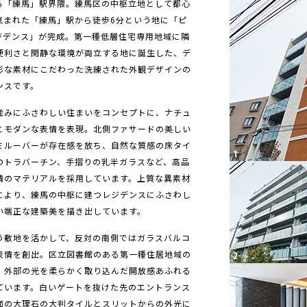
る「練馬」駅界隈。練馬区の中枢立地として都心
恵まれた「練馬」駅から徒歩6分という地に「ピ
ジデンス」が完成。第一種低層住宅専用地域に隣
便利さと閑静な環境が両立する地に誕生した、デ
彩な素材にこだわった洗練された外観デザインの
ンスです。
並みにふさわしい住まいをコンセプトに、ナチュ
とモダンな表情を表現。北側ファサードの美しい
ミルーバーが存在感を放ち、自然な質感の床タイ
のトラバーチン、手摺りの乳半ガラスなど、高品
情のマテリアルを採用しています。上質な異素材
により、練馬の中枢に建つレジデンスにふさわし
い端正な建築美を描き出しています。
う敷地を活かして、反対の南側ではガラスバルコ
表情を創出。区立図書館のある第一種住居地域の
、外部の光を柔らかく取り込んだ開放感あふれる
ています。白いゲートを抜けた先のエントランス
面の大理石の大判タイルとスリットからの外光に