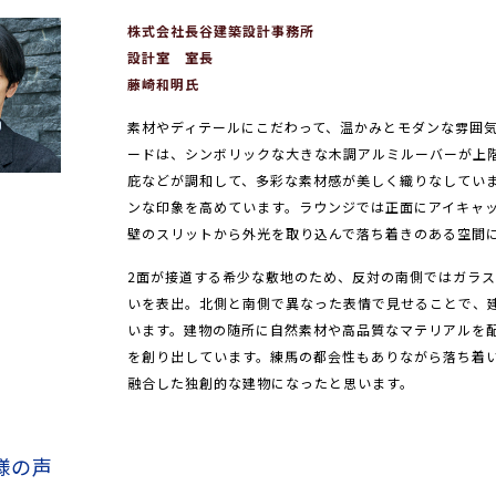
株式会社長谷建築設計事務所
設計室 室長
藤崎和明氏
素材やディテールにこだわって、温かみとモダンな雰囲
ードは、シンボリックな大きな木調アルミルーバーが上
庇などが調和して、多彩な素材感が美しく織りなしてい
ンな印象を高めています。ラウンジでは正面にアイキャ
壁のスリットから外光を取り込んで落ち着きのある空間
2面が接道する希少な敷地のため、反対の南側ではガラ
いを表出。北側と南側で異なった表情で見せることで、
います。建物の随所に自然素材や高品質なマテリアルを
を創り出しています。練馬の都会性もありながら落ち着
融合した独創的な建物になったと思います。
様の声