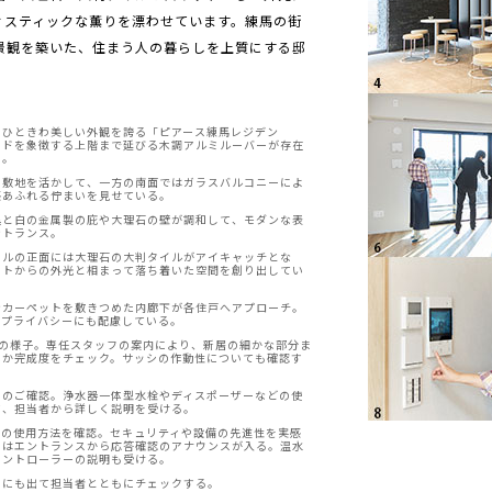
ィスティックな薫りを漂わせています。練馬の街
景観を築いた、住まう人の暮らしを上質にする邸
にひときわ美しい外観を誇る「ピアース練馬レジデン
ードを象徴する上階まで延びる木調アルミルーバーが存在
る。
う敷地を活かして、一方の南面ではガラスバルコニーによ
感あふれる佇まいを見せている。
黒と白の金属製の庇や大理石の壁が調和して、モダンな表
ントランス。
ールの正面には大理石の大判タイルがアイキャッチとな
ットからの外光と相まって落ち着いた空間を創り出してい
なカーペットを敷きつめた内廊下が各住戸へアプローチ。
とプライバシーにも配慮している。
会の様子。専任スタッフの案内により、新居の細かな部分ま
いか完成度をチェック。サッシの作動性についても確認す
りのご確認。浄水器一体型水栓やディスポーザーなどの使
て、担当者から詳しく説明を受ける。
ンの使用方法を確認。セキュリティや設備の先進性を実感
にはエントランスから応答確認のアナウンスが入る。温水
コントローラーの説明も受ける。
ーにも出て担当者とともにチェックする。