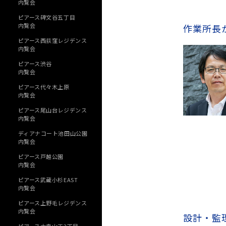
内覧会
ピアース碑文谷五丁目
内覧会
作業所長
ピアース西荻窪レジデンス
内覧会
ピアース渋谷
内覧会
ピアース代々木上原
内覧会
ピアース尾山台レジデンス
内覧会
ディアナコート池田山公園
内覧会
ピアース戸越公園
内覧会
ピアース武蔵小杉EAST
内覧会
ピアース上野毛レジデンス
内覧会
設計・監