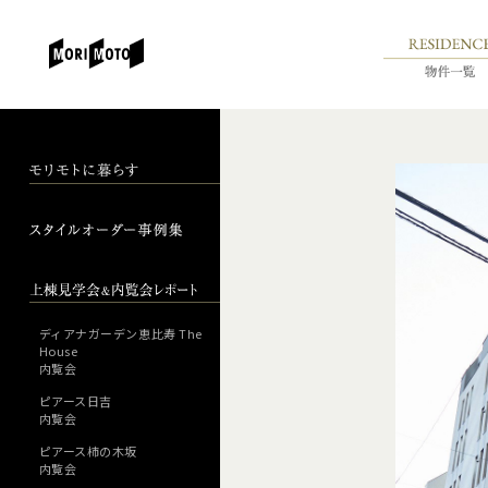
ディアナガーデン恵比寿 The
House
内覧会
ピアース日吉
内覧会
ピアース柿の木坂
内覧会