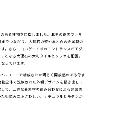
気のある建物を目指しました。北側の正面ファサ
階までつながり、大理石の壁や黒と白の金属製の
ます。さらに白いゲート状のエントランスがモダ
ッチとなる大理石の大判タイルとソファを配置。
になっています。
スバルコニーで構成された明るく開放感のある佇ま
建物全体で洗練された外観デザインを描き出して
配して、上質な異素材の組み合わせによる建築美
いた街並みにふさわしい、ナチュラルとモダンが