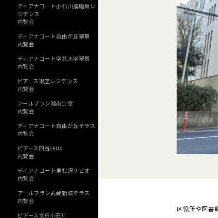
ディアナコート小石川播磨坂レ
ジデンス
内覧会
ディアナコート自由が丘翠景
内覧会
ディアナコート学芸大学翠景
内覧会
ピアース銀座レジデンス
内覧会
アールブラン湘南辻堂
内覧会
ディアナコート自由が丘テラス
内覧会
ピアース四谷Hills
内覧会
ディアナコート東北沢リビオ
内覧会
アールブラン武蔵新城テラス
内覧会
区役所や図書
ピアース文京小石川