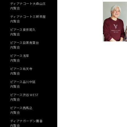
ディアナコート大森山王
内覧会
ディアナコート三軒茶屋
内覧会
ピアース東京尾久
内覧会
ピアース目黒青葉台
内覧会
ピアース浅草
内覧会
ピアース祐天寺
内覧会
ピアース品川中延
内覧会
ピアース渋谷 WEST
内覧会
ピアース西馬込
内覧会
ディアナガーデン鷹番
内覧会