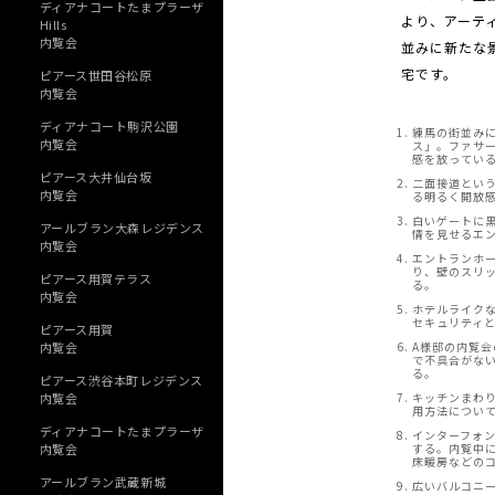
ディアナコートたまプラーザ
より、アーテ
Hills
内覧会
並みに新たな
宅です。
ピアース世田谷松原
内覧会
ディアナコート駒沢公園
練馬の街並み
内覧会
ス」。ファサ
感を放ってい
ピアース大井仙台坂
二面接道とい
内覧会
る明るく開放
白いゲートに
アールブラン大森レジデンス
情を見せるエ
内覧会
エントランホ
り、壁のスリ
ピアース用賀テラス
る。
内覧会
ホテルライク
セキュリティ
ピアース用賀
内覧会
A様邸の内覧
で不具合がな
る。
ピアース渋谷本町レジデンス
内覧会
キッチンまわ
用方法につい
ディアナコートたまプラーザ
インターフォ
内覧会
する。内覧中
床暖房などの
アールブラン武蔵新城
広いバルコニ