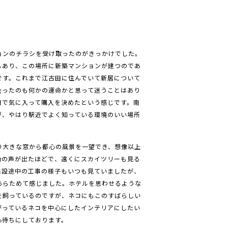
ョンのチラシを受け取ったのがきっかけでした。
もあり、この場所に新築マンションが建つのであ
です。これまで江古田に住んでいて新居について
会ったのも何かの運命かと思って迷うことはあり
目で気に入って購入を決めたという感じです。南
が、やはり駅近でよく知っている環境のいい場所
り大きな窓から都心の風景を一望でき、想像以上
動の声が出たほどで、遠くにスカイツリーも見る
建設途中の工事の様子もいつも見ていましたが、
あらためて感じました。ホテルを思わせるような
を飼っているのですが、ネコにもこのすばらしい
がっているネコを中心にしたインテリアにしたい
心待ちにしております。