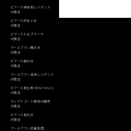
ピアース神楽坂レジデンス
内覧会
ピアース阿佐ヶ谷
内覧会
ピアースたまプラーザ
内覧会
アールブラン鵜の木
内覧会
ピアース旗の台
内覧会
アールブラン高津レジデンス
内覧会
ピアース恵比寿 WEST HILLS
内覧会
ディアナコート御苑内籐町
内覧会
ピアース東北沢
内覧会
アールブラン武蔵新田