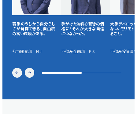
を創
若手のうちから自分らし
手がけた物件が驚きの価
大手デベロッ
って
さが発揮できる、自由度
格に！それが大きな自信
ない、モリモト
の高い環境がある。
につながった。
ること。
都市開発部 H.J
不動産企画部 K.S
不動産投資事業
キャリア支援・福利厚生
B
enefit