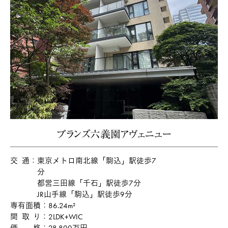
ブランズ六義園アヴェニュー
交通
東京メトロ南北線「駒込」駅徒歩7
分
都営三田線「千石」駅徒歩7分
JR山手線「駒込」駅徒歩9分
専有面積
86.24m²
間取り
2LDK+WIC
価格
28,800万円