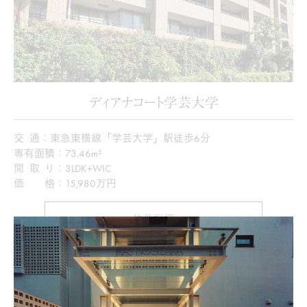
ディアナコート学芸大学
交通
東急東横線「学芸大学」駅徒歩6分
専有面積
73.46m²
間取り
3LDK+WIC
価格
15,980万円
物件詳細