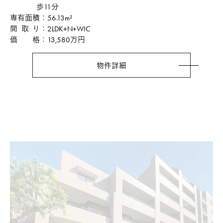
歩11分
専有面積
56.13m²
間取り
2LDK+N+WIC
価格
13,580万円
物件詳細