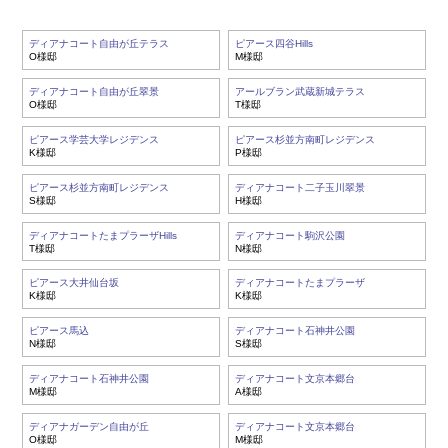
ディアナコート自由が丘テラス
ピアース四谷Hills
O様邸
M様邸
ディアナコート自由が丘翠景
アールブラン武蔵新城テラス
O様邸
T様邸
ピアース学芸大学レジデンス
ピアース杉並方南町レジデンス
K様邸
P様邸
ピアース杉並方南町レジデンス
ディアナコート二子玉川翠景
S様邸
H様邸
ディアナコートたまプラーザHills
ディアナコート駒沢公園
T様邸
N様邸
ピアース大井仙台坂
ディアナコートたまプラーザ
K様邸
K様邸
ピアース馬込
ディアナコート石神井公園
N様邸
S様邸
ディアナコート石神井公園
ディアナコート文京本郷台
M様邸
A様邸
ディアナガーデン自由が丘
ディアナコート文京本郷台
O様邸
M様邸