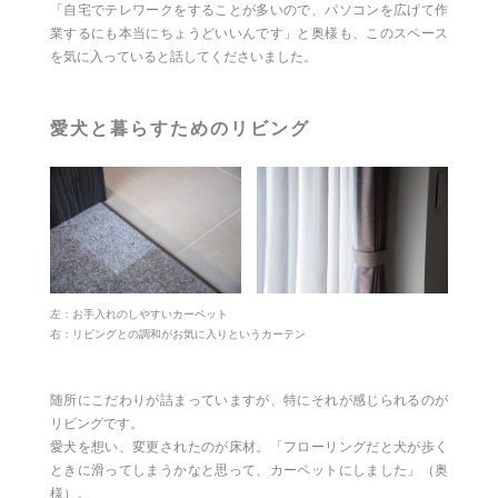
「自宅でテレワークをすることが多いので、パソコンを広げて作
業するにも本当にちょうどいいんです」と奥様も、このスペース
を気に入っていると話してくださいました。
愛犬と暮らすためのリビング
左：お手入れのしやすいカーペット
右：リビングとの調和がお気に入りというカーテン
随所にこだわりが詰まっていますが、特にそれが感じられるのが
リビングです。
愛犬を想い、変更されたのが床材。「フローリングだと犬が歩く
ときに滑ってしまうかなと思って、カーペットにしました」（奥
様）。