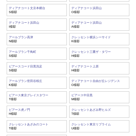
ディアナコート文京本郷台
ディアナコート浜田山
S様邸
O様邸
ディアナコート浜田山
ディアナコート浜田山
I様邸
A様邸
アールブラン高津
クレッセント横浜シーサイド
N様邸
K様邸
アールブラン千鳥町
クレッセント三鷹ザ・タワー
S様邸
H様邸
ピアースコード目黒洗足
ディアナコート上原
S様邸
H様邸
アールブラン世田谷桜丘
ディアナコート自由が丘レジデンス
K様邸
O様邸
ピアース東京グレイスタワー
ピアース中目黒
T様邸
M様邸
ピアース虎ノ門
クレッセントあざみ野ヒルズ
H様邸
T様邸
クレッセントあざみのコート
クレッセント東京リプライム
T様邸
U様邸