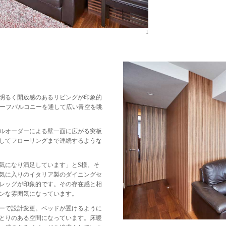
1
明るく開放感のあるリビングが印象的
ルーフバルコニーを通して広い青空を眺
ルオーダーによる壁一面に広がる突板
してフローリングまで連続するような
気になり満足しています」とS様。そ
気に入りのイタリア製のダイニングセ
レッグが印象的です。その存在感と相
ンな雰囲気になっています。
ーで設計変更。ベッドが置けるように
とりのある空間になっています。床暖