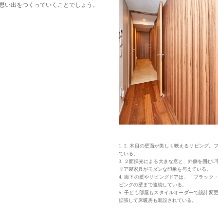
思い出をつくっていくことでしょう。
1. 2. 木目の壁面が美しく映えるリビン
ている。
3. ２面採光による大きな窓と、外側を囲む
リア製家具がモダンな印象を与えている。
4. 廊下の壁やリビングドアは、「ブラッ
ビングの壁まで連続している。
5. 子ども部屋もスタイルオーダーで設計
拡張して床暖房も新設されている。