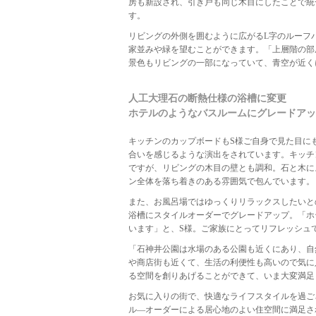
房も新設され、引き戸も同じ木目にしたことで統
す。
リビングの外側を囲むように広がるL字のルーフ
家並みや緑を望むことができます。「上層階の部
景色もリビングの一部になっていて、青空が近く
人工大理石の断熱仕様の浴槽に変更
ホテルのようなバスルームにグレードアッ
キッチンのカップボードもS様ご自身で見た目に
合いを感じるような演出をされています。キッチ
ですが、リビングの木目の壁とも調和。石と木に
ン全体を落ち着きのある雰囲気で包んでいます。
また、お風呂場ではゆっくりリラックスしたいと
浴槽にスタイルオーダーでグレードアップ。「ホ
います」と、S様。ご家族にとってリフレッシュ
「石神井公園は水場のある公園も近くにあり、自
や商店街も近くて、生活の利便性も高いので気に
る空間を創りあげることができて、いま大変満足
お気に入りの街で、快適なライフスタイルを過ご
ル―オーダーによる居心地のよい住空間に満足さ