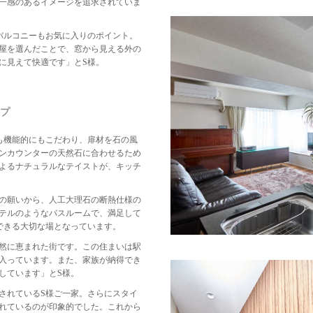
一感のあるイメージを追求されていま
バルコニーもお気に入りのポイント。
屋を選んだことで、窓から見える外の
に見えて快適です」とS様。
プ
も機能的にもこだわり、扉材を石の風
ンカウンターの天然石に合わせるため
よるナチュラルなテイストが、キッチ
の願いから、人工大理石の断熱仕様の
テルのようなバスルームで、満足して
できる大切な場となっています。
然に恵まれた街です。この住まいは駅
入っています。また、家族が納得でき
しています」とS様。
されているS様ご一家。さらにスタイ
れているのが印象的でした。これから