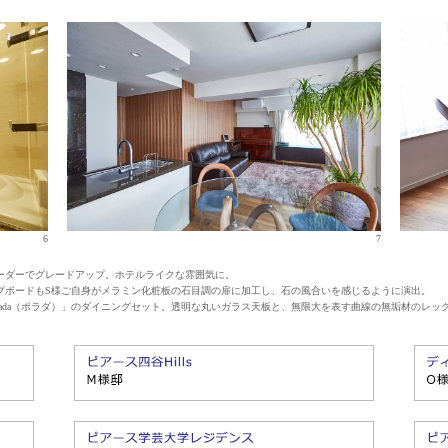
6
7
オーダーでグレードアップ。ホテルライクな雰囲気に。
ップボードもS様ご自身がメラミン化粧板の石目調の扉に加工し、石の風合いを感じるように演出。
orada（ポラダ）」のダイニングセット。透明な丸いガラス天板と、無限大を表す曲線の無垢材のレッ