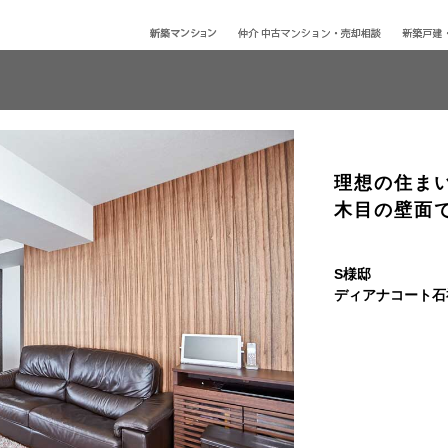
理想の住ま
木目の壁面
S様邸
ディアナコート石