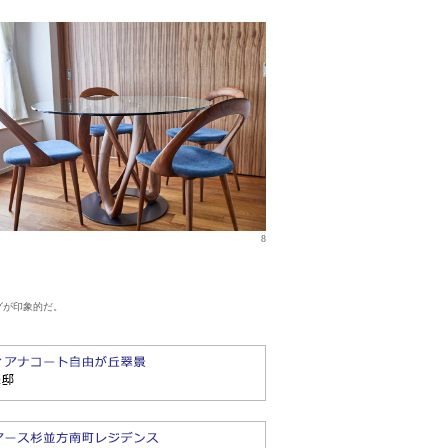
8
グが印象的だ。