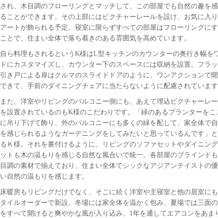
され、木目調のフローリングとマッチして、この部屋でも自然の趣を感
ることができます。その上部にはピクチャーレールを設け、お気に入り
アートが飾られる予定。寝室に限らずすべての部屋はフローリングにす
ことで、住まい全体で落ち着きのある雰囲気を高めています。
自ら料理もされるというK様はL型キッチンのカウンターの奥行き幅を
ドにカスタマイズし、カウンター下のスペースには収納を設置。フラッ
引き戸による扉はクルマのスライドドアのように、ワンアクションで開
できて、手前のダイニングチェアに当たらないように配慮されています
また、洋室やリビングのバルコニー側にも、あえて埋込ピクチャーレー
を設置されているのもK様のこだわりです。「緑のあるプランターをこ
に吊り下げて飾り、外のバルコニーにも多くの緑を配して、家全体で自
を感じられるようなガーデニングをしてみたいと思っているんです」と
るＫ様。それを裏付けるように、リビングのソファセットやダイニング
ットも木の温もりを感じる自然な風合いで統一。各部屋のブラインドも
目調の素材で揃えており、住まい全体でシックなアジアンテイストの優
い自然の温もりを感じます。
床暖房もリビングだけでなく、そこに続く洋室や主寝室と他の居室にも
タイルオーダーで新設。冬場には家全体を温かく包み、夏場では三面の
をすべて開けると爽やかな風が入り込み、1年を通してエアコンをあま