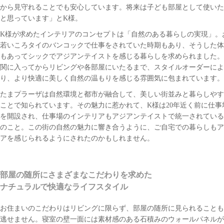
から見守れることでも安心しています。将来は子ども部屋として使いた
と思っています」とK様。
K様が求めたインテリアのコンセプトは「自然のある暮らしの実現」。
若いころタイのバンコックで仕事をされていた時期もあり、そうした体
もあってシックでアジアンテイストを感じる暮らしを求められました。
関に入ってからリビングや各部屋にいたるまで、スタイルオーダーによ
り、より快適に美しく自然の温もりを感じる雰囲気に包まれています。
たまプラーザは自然環境と都市が融合して、美しい街並みと暮らしやす
ことで知られています。その魅力に惹かれて、K様は20年近く前に仕事
を開設され、仕事場のインテリアもアジアンテイストで統一されている
のこと。この街の自然の魅力に響き合うように、ご自宅での暮らしもア
アを感じられるようにされたのかもしれません。
部屋の随所にさまざまなこだわりを求めた
ナチュラルで快適なライフスタイル
お住まいのこだわりはリビングに限らず、部屋の随所に見られることも
逃せません。寝室の壁一面には素材感のある石積みのウォールパネルが