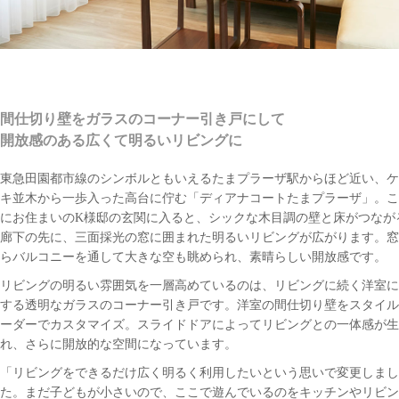
間仕切り壁をガラスのコーナー引き戸にして
開放感のある広くて明るいリビングに
東急田園都市線のシンボルともいえるたまプラーザ駅からほど近い、ケ
キ並木から一歩入った高台に佇む「ディアナコートたまプラーザ」。こ
にお住まいのK様邸の玄関に入ると、シックな木目調の壁と床がつなが
廊下の先に、三面採光の窓に囲まれた明るいリビングが広がります。窓
らバルコニーを通して大きな空も眺められ、素晴らしい開放感です。
リビングの明るい雰囲気を一層高めているのは、リビングに続く洋室に
する透明なガラスのコーナー引き戸です。洋室の間仕切り壁をスタイル
ーダーでカスタマイズ。スライドドアによってリビングとの一体感が生
れ、さらに開放的な空間になっています。
「リビングをできるだけ広く明るく利用したいという思いで変更しまし
た。まだ子どもが小さいので、ここで遊んでいるのをキッチンやリビン