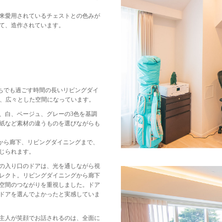
年来愛用されているチェストとの色みが
て、造作されています。
ちでも過ごす時間の長いリビングダイ
り、広々とした空間になっています。
、白、ベージュ、グレーの3色を基調
紙など素材の違うものを選びながらも
から廊下、リビングダイニングまで、
じられます。
の入り口のドアは、光を通しながら視
レクト。リビングダイニングから廊下
空間のつながりを重視しました。ドア
ドアを選んでよかったと実感していま
主人が笑顔でお話されるのは、全面に