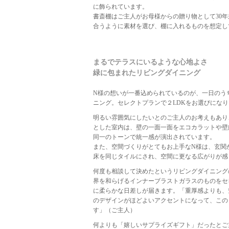
に飾られています。
書斎棚はご主人がお母様からの贈り物として30
合うように素材を選び、棚に入れるものを想定し
まるでテラスにいるような心地よさ
緑に包まれたリビングダイニング
N様の想いが一番込められているのが、一日のう
ニング。セレクトプランで２LDKをお選びにな
明るい雰囲気にしたいとのご主人のお考えもあり
とした室内は、壁の一面一面をエコカラットや壁
同一のトーンで統一感が演出されています。
また、空間づくりがとてもお上手なN様は、玄関
床を同じタイルにされ、空間に更なる広がりが感
何度も相談して決めたというリビングダイニング
界を和らげるインナーブラストガラスのものをセ
に柔らかな日差しが届きます。「重厚感よりも、
のデザインがほどよいアクセントになって、この
す」（ご主人）
何よりも「嬉しいサプライズギフト」だったとご