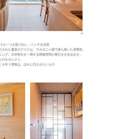
4
のうち一つを取り払い、ベンチを設置
計された書斎のデスクは、マホガニー調で落ち着いた雰囲気
ニング。天井部分を一周する間接照明が奥行きを生み出す。
ものをセレクト。
こそ叶う景観は、ほかに代えがたいもの