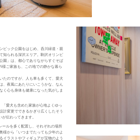
ンピック公園をはじめ、呑川緑道・親
て知られる深沢エリア。駒沢オリンピ
公園」は、都心でありながらすぐそば
N様ご家族も、この地での静かな暮ら
いたのですが、人も車も多くて、愛犬
は、夜風にあたりにいこうかな、なん
なく心も身体も健康になった気がしま
、「愛犬も含めた家族が心地よくゆっ
設計変更でできるかぎり広くしたそう
いが伝わってきます。
レールを多く配置し、それぞれの場所
奥様から「いつまでたっても少年のよ
るイラストやフィギュアが宝物のよう