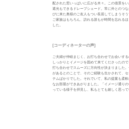
配された窓いっぱいに広がる木々。この借景をい
遮光もできるドレープシェード。常に外とのつな
びに来た奥様のご友人もつい長居してしまうそう
ご家族はもちろん、訪れる誰もが時間を忘れるほ
した。
[コーディネーターの声]
ご夫婦が仲睦まじく、お打ち合わせでお会いする
しっかりとイメージを固めて来てくださったので
打ち合わせでスムーズに方向性が決まりました。
があるとのことで、そのご経験も生かされて、セ
テムばかりでした。それでいて、私の提案も柔軟
なお部屋ができあがりました。「イメージ通りの
っている様子を拝見し、私もとても嬉しく思って