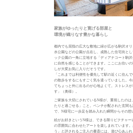
家族がゆったりと寛げる部屋と
環境が織りなす豊かな暮らし
都内でも屈指の広大な敷地に緑が広がる駒沢オリ
水公園などの公園が点在し、成熟した住宅街とし
ック公園の一角に立地する「ディアナコート駒沢
に自然を感じることができます。ここにお住いの
しが大変お気に入りだそうです。
「これまでは利便性を優先して駅の近くに住んで
の散歩をするにもすごく気を遣っていました。今
てちょっと外に出るのが心地よくて。ストレスが
す」（奥様）。
ご家族を大切にされているN様が、重視したのは
たりと過ごせる」こと。ベンチが配された玄関も
で、N様宅に一歩足を踏み入れた瞬間からその想
絵がお好きというN様は、できる限りピクチャー
の雰囲気に合わせたアートを楽しまれています。
う」と評されるご主人の書斎には、遊び心あふれ