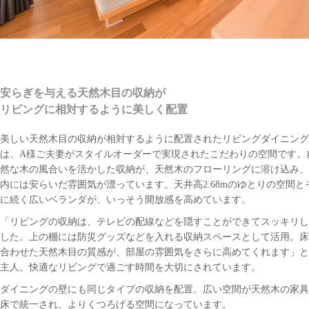
安らぎを与える天然木目の収納が
リビングに相対するように美しく配置
美しい天然木目の収納が相対するように配置されたリビングダイニング
は、A様ご夫妻がスタイルオーダーで実現されたこだわりの空間です。
然な木の風合いを活かした収納が、天然木のフローリングに溶け込み、
内には安らいだ雰囲気が漂っています。天井高2.68mのゆとりの空間と
に続く広いベランダが、いっそう開放感を高めています。
「リビングの収納は、テレビの配線などを隠すことができてスッキリし
した。上の棚には防災グッズなどを入れる収納スペースとして活用。床
合わせた天然木目の質感が、部屋の雰囲気をさらに高めてくれます」と
主人。快適なリビングで過ごす時間を大切にされています。
ダイニングの壁にも同じタイプの収納を配置。広い空間が天然木の家具
床で統一され、よりくつろげる空間になっています。