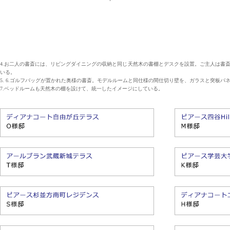
4.お二人の書斎には、リビングダイニングの収納と同じ天然木の書棚とデスクを設置。ご主人は書
いる。
5. 6.ゴルフバッグが置かれた奥様の書斎。モデルルームと同仕様の間仕切り壁を、ガラスと突板
7.ベッドルームも天然木の棚を設けて、統一したイメージにしている。