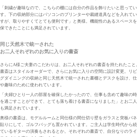
「刺繍が趣味なので、こちらの棚には自分の作品を飾りたいと思ってい
す。下の収納部分にはパソコンのプリンターや裁縫道具などを入れてい
すが、取りやすくてとても便利です」と奥様。機能性のあるスペースを
保できたことにも満足されています。
同じ天然木で統一された
お二人それぞれのお気に入りの書斎
さらにA様ご夫妻のこだわりは、お二人それぞれの書斎を持たれたこと
書斎はスタイルオーダーで、さらにお気に入りの空間に設計変更。リビ
グダイニングの収納と同じ天然木で統一された書棚とデスクを設け、仕
や趣味のために使われています。
「夫婦ひとり一人の部屋を確保したかったので、仕事も含めて趣味の時
を過ごすことができて、とても落ち着ける書斎になりました」とお二人
も満足されています。
奥様の書斎は、モデルルームと同仕様の間仕切り壁をガラスと突板パネ
貼りにして、ゴルフバッグも置かれています。ご主人は学生時代から続
ているギターの演奏もされるとか。それぞれの書斎で、自分なりのライ