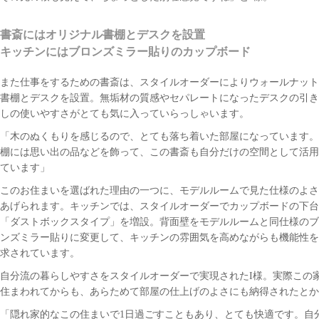
書斎にはオリジナル書棚とデスクを設置
キッチンにはブロンズミラー貼りのカップボード
また仕事をするための書斎は、スタイルオーダーによりウォールナット
書棚とデスクを設置。無垢材の質感やセパレートになったデスクの引き
しの使いやすさがとても気に入っていらっしゃいます。
「木のぬくもりを感じるので、とても落ち着いた部屋になっています。
棚には思い出の品などを飾って、この書斎も自分だけの空間として活用
ています」
このお住まいを選ばれた理由の一つに、モデルルームで見た仕様のよさ
あげられます。キッチンでは、スタイルオーダーでカップボードの下台
「ダストボックスタイプ」を増設。背面壁をモデルルームと同仕様のブ
ンズミラー貼りに変更して、キッチンの雰囲気を高めながらも機能性を
求されています。
自分流の暮らしやすさをスタイルオーダーで実現されたI様。実際この
住まわれてからも、あらためて部屋の仕上げのよさにも納得されたとか
「隠れ家的なこの住まいで1日過ごすこともあり、とても快適です。自