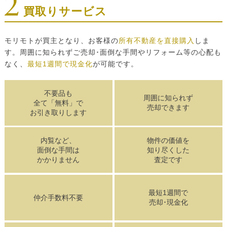
買取りサービス
モリモトが買主となり、お客様の
所有不動産を直接購入
しま
す。周囲に知られずご売却･面倒な手間やリフォーム等の心配も
なく、
最短1週間で現金化
が可能です。
不要品も
周囲に知られず
全て「無料」で
売却できます
お引き取りします
内覧など、
物件の価値を
面倒な手間は
知り尽くした
かかりません
査定です
最短1週間で
仲介手数料不要
売却･現金化