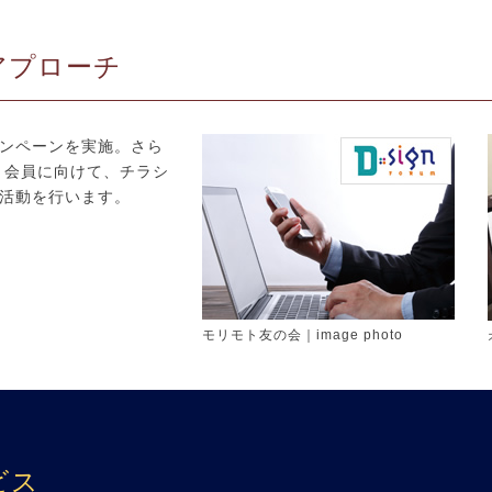
アプローチ
ンペーンを実施。さら
会」会員に向けて、チラシ
活動を行います。
モリモト友の会｜image photo
ビス