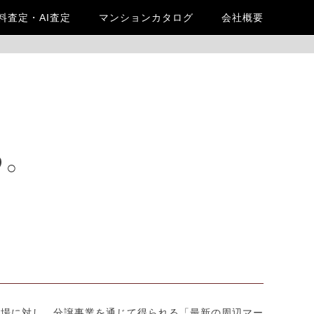
料査定・AI査定
マンションカタログ
会社概要
相場に対し、分譲事業を通じて得られる「最新の周辺マー