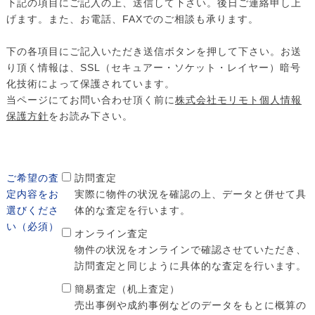
下記の項目にご記入の上、送信して下さい。後日ご連絡申し上
げます。また、お電話、FAXでのご相談も承ります。
下の各項目にご記入いただき送信ボタンを押して下さい。お送
り頂く情報は、SSL（セキュアー・ソケット・レイヤー）暗号
化技術によって保護されています。
当ページにてお問い合わせ頂く前に
株式会社モリモト個人情報
保護方針
をお読み下さい。
ご希望の査
訪問査定
定内容を
お
実際に物件の状況を確認の上、データと併せて具
選びくださ
体的な査定を行います。
い（必須）
オンライン査定
物件の状況をオンラインで確認させていただき、
訪問査定と同じように具体的な査定を行います。
簡易査定（机上査定）
売出事例や成約事例などのデータをもとに概算の