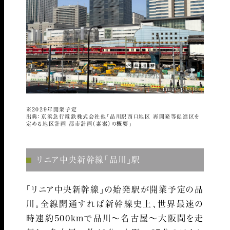
image photo
※2029年開業予定
出典：京浜急行電鉄株式会社他「品川駅西口地区 再開発等促進区を
定める地区計画 都市計画（素案）の概要」
リニア中央新幹線「品川」駅
「リニア中央新幹線」の始発駅が開業予定の品
川。全線開通すれば新幹線史上、世界最速の
時速約500kmで品川～名古屋～大阪間を走