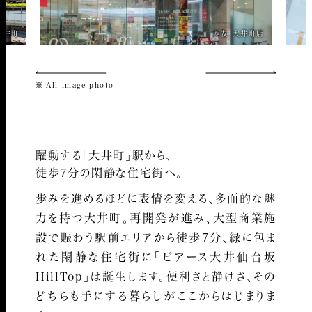
西友 大井町店
All image photo
躍動する「大井町」駅から、
徒歩7分の閑静な住宅街へ。
歩みを進めるほどに表情を変える、多面的な魅
力を持つ大井町。再開発が進み、大型商業施
設で賑わう駅前エリアから徒歩7分、緑に包ま
れた閑静な住宅街に「ピアース大井仙台坂
HillTop」は誕生します。
便利さと静けさ、その
どちらも手にする暮らしがここからはじまりま