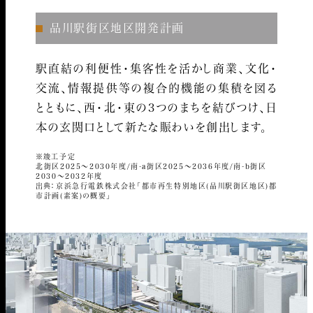
品川駅街区地区開発計画
駅直結の利便性・集客性を活かし商業、文化・
交流、情報提供等の複合的機能の集積を図る
とともに、西・北・東の3つのまちを結びつけ、日
本の玄関口として新たな賑わいを創出します。
※竣工予定
北街区2025～2030年度/南-a街区2025～2036年度/南-b街区
2030～2032年度
出典：京浜急行電鉄株式会社「都市再生特別地区(品川駅街区地区)都
市計画(素案)の概要」