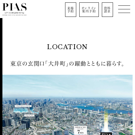
来場
オンライン
資料
予約
案内予約
請求
LOCATION
東京の玄関口「大井町」の躍動とともに暮らす。