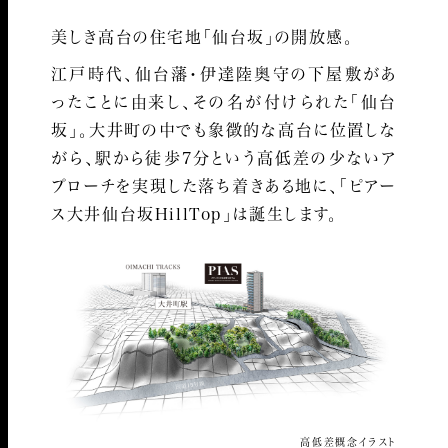
美しき高台の住宅地「仙台坂」の開放感。
江戸時代、仙台藩・伊達陸奥守の下屋敷があ
ったことに由来し、その名が付けられた「仙台
坂」。
大井町の中でも象徴的な高台に位置しな
がら、駅から徒歩7分という高低差の少ないア
プローチを実現した落ち着きある地に、「ピアー
ス大井仙台坂HillTop」は誕生します。
高低差概念イラスト