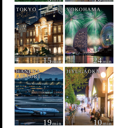
TOKYO
YOKOHAMA
15
24
min
min
HANEDA
JIYUGAOKA
AIRPORT
19
10
min
min