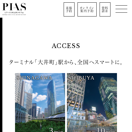
来場
オンライン
資料
予約
案内予約
請求
ACCESS
ターミナル「大井町」駅から、全国へスマートに。
SHINAGAWA
SHIBUYA
3
10
min
min