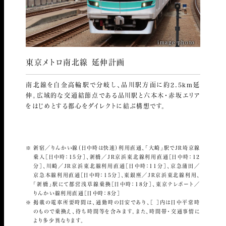
image photo
東京メトロ南北線 延伸計画
南北線を白金高輪駅で分岐し、品川駅方面に約2.5km延
伸。広域的な交通結節点である品川駅と六本木・赤坂エリア
をはじめとする都心をダイレクトに結ぶ構想です。
新宿／りんかい線（日中時は快速）利用直通、「大崎」駅でJR埼京線
乗入［日中時：15分］、新橋／JR京浜東北線利用直通［日中時：12
分］、川崎／JR京浜東北線利用直通［日中時：11分］、京急蒲田／
京急本線利用直通［日中時：15分］、東銀座／JR京浜東北線利用、
「新橋」駅にて都営浅草線乗換［日中時：18分］、東京テレポート／
りんかい線利用直通［日中時：8分］
掲載の電車所要時間は、通勤時の目安であり、［ ］内は日中平常時
のもので乗換え、待ち時間等を含みます。また、時間帯・交通事情に
より多少異なります。