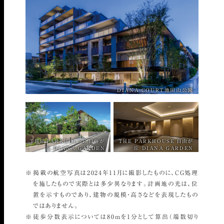
DIANA COURT池田山公園
THE PARKHOUSE 自由が
THE PARKHOUSE 自由が
丘
DIANA GARDEN
丘
DIANA GARDEN
掲載の航空写真は2024年11月に撮影したものに、CG処理
を施したもので実際とは多少異なります。計画地の光は、位
置を示すものであり、建物の規模・高さなどを表現したもの
ではありません。
徒歩分数表示については80mを1分として算出（端数切り