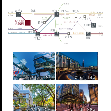
「渋谷」
12
「新宿」
14
直通
分
分
「表参道」
21
「大手町」
36
分
分