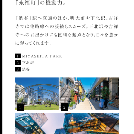
「永福町」の機動力。
「渋谷」駅へ直通のほか、明大前や下北沢、吉祥
寺では他路線への接続もスムーズ。下北沢や吉祥
寺へのお出かけにも便利な起点となり、日々を豊か
に彩ってくれます。
1
MIYASHITA PARK
2
下北沢
3
渋谷
2
1