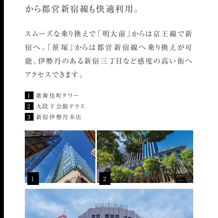
から都営新宿線も快適利用。
スムーズな乗り換えで「明大前」からは京王線で新
宿へ。「笹塚」からは都営新宿線へ乗り換えが可
能。伊勢丹のある新宿三丁目など感度の高い街へ
アクセスできます。
1
歌舞伎町タワー
2
九段下会館テラス
3
新宿伊勢丹本店
2
1