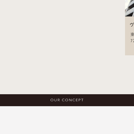
ヴ
7
駅徒
東京メトロ丸ノ内線「新宿御苑前」駅徒歩6分
60.21m²・2LDK