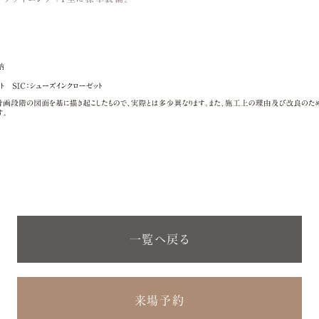
一覧へ戻る
来場予約