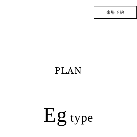
来場
予約
PLAN
Eg
type