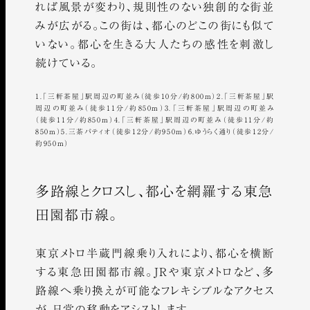
れば風景が変わり、規則性のない独創的な街並
みが広がる。この街は、都心のどこの街にも似て
いない。都心を生きる大人たちの感性を刺激し
続けている。
1.「三軒茶屋」駅周辺の町並み（徒歩10分/約800m）2.「三軒茶屋」駅
周辺の町並み（徒歩11分/約850m）3.「三軒茶屋」駅周辺の町並み
（徒歩11分/約850m）4.「三軒茶屋」駅周辺の町並み（徒歩11分/約
850m）5.三茶パティオ（徒歩12分/約950m）6.ゆうらく通り（徒歩12分/
約950m）
多路線とクロスし、都心を網羅する東急
田園都市線。
東京メトロ半蔵門線乗り入れにより、都心を横断
する東急田園都市線。JRや東京メトロなど、
多
路線へ乗り換えが可能なフレキシブルなアクセス
が、日常の移動をアシストします。