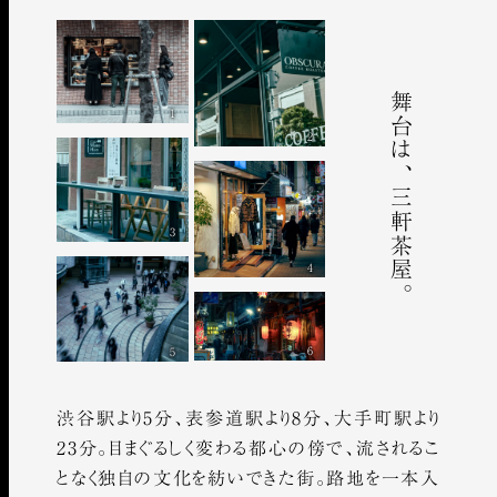
舞台は、三軒茶屋。
1
2
3
4
6
5
渋谷駅より5分、表参道駅より8分、大手町駅より
23分。目まぐるしく変わる都心の傍で、流されるこ
となく独自の文化を紡いできた街。路地を一本入