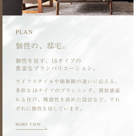
コンセプトルーム
PLAN
個性の、邸宅。
個性を宿す、
18
タイプの
豊富なプランバリエーション。
ライフスタイルや価値観の違いに応える、
多彩な
18
タイプのプランニング。
開放感溢
れる住戸、機能性を高めた設計など、
それ
ぞれに個性を宿しています。
MORE VIEW