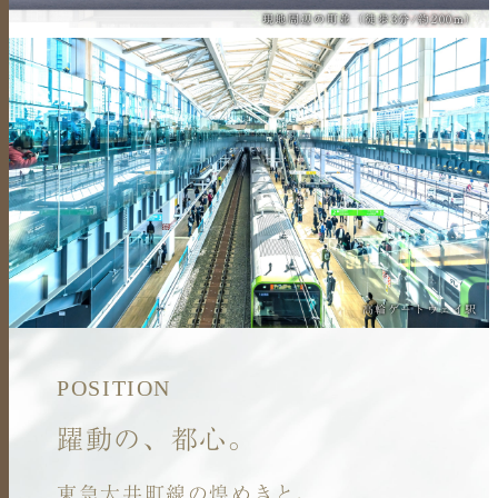
現地周辺の町並（徒歩3分/約200m）
高輪ゲートウェイ駅
POSITION
躍動の、都心。
東急大井町線の煌めきと、