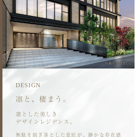
外観完成予想CG
DESIGN
凛と、棲まう。
凛とした美しき
デザインレジデンス。
無駄を削ぎ落とした意匠が、
静かな存在感