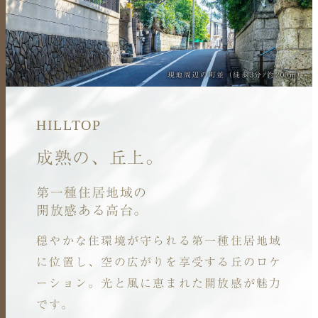
現地周辺の町並（徒歩3分/約200m）
HILLTOP
成熟の、丘上。
第一種住居地域の
開放感ある高台。
穏やかな住環境が守られる
第一種住居地域
に位置し、
空の広がりを享受する丘のロケ
ーション。
光と風に恵まれた開放感が魅力
です。