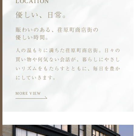
LOCATION
優しい、日常。
賑わいのある、荏原町商店街の
優しい時間。
人の温もりに満ちた荏原町商店街。
日々の
買い物や何気ない会話が、
暮らしにやさし
いリズムをもたらすとともに、
毎日を豊か
にしていきます。
MORE VIEW