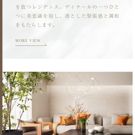
を放つレジデンス。
ディテールの一つひと
つに美意識を宿し、
凛とした緊張感と調和
をもたらします。
MORE VIEW