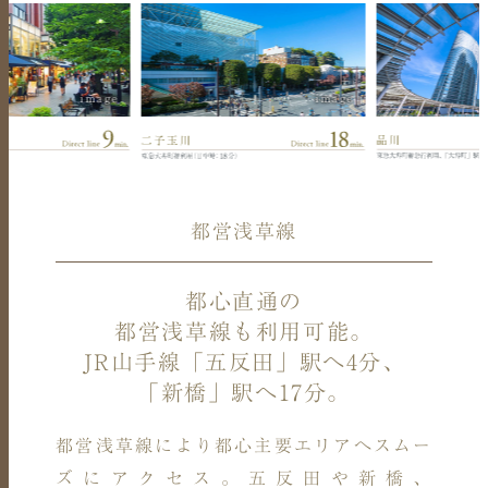
image
image
都営浅草線
都心直通の
都営浅草線も利用可能。
JR山手線「五反田」駅へ4分、
「新橋」駅へ17分。
都営浅草線により都心主要エリアへスムー
ズにアクセス。
五反田や新橋、