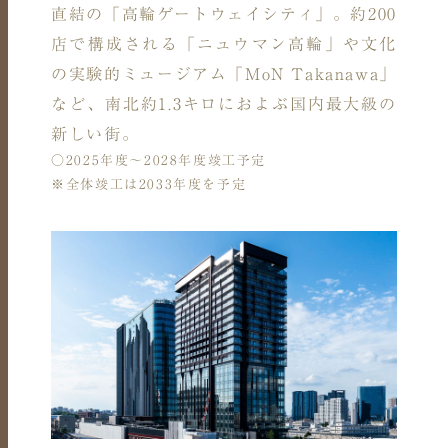
直結の「高輪ゲートウェイシティ」。約200
店で構成される「ニュウマン高輪」や文化
の実験的ミュージアム「MoN Takanawa」
など、南北約1.3キロにおよぶ国内最大級の
新しい街。
○2025年度～2028年度竣工予定
※全体竣工は2033年度を予定