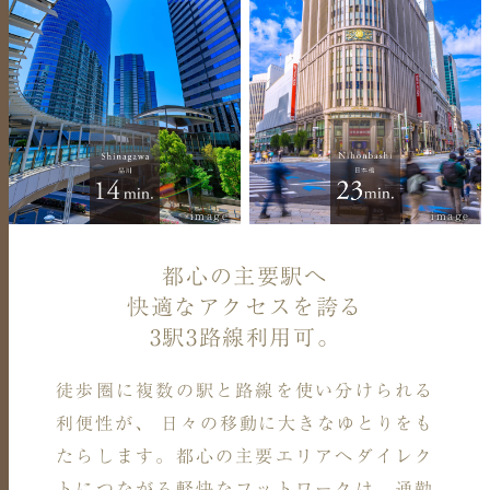
image
image
都心の主要駅へ
快適なアクセスを誇る
3駅3路線利用可。
徒歩圏に複数の駅と路線を使い分けられる
利便性が、 日々の移動に大きなゆとりをも
たらします。
都心の主要エリアへダイレク
トにつながる軽快なフットワークは、
通勤