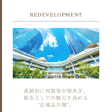
REDEVELOPMENT
TAKANAWA GATEWAY CITY
連鎖的に再開発が相次ぎ、
都市としての魅力を高める
“広域品川圏”。