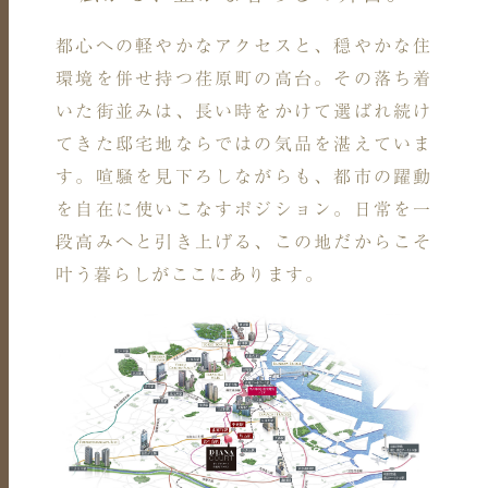
都心への軽やかなアクセスと、穏やかな住
環境を併せ持つ荏原町の高台。
その落ち着
いた街並みは、長い時をかけて選ばれ続け
てきた
邸宅地ならではの気品を湛えていま
す。
喧騒を見下ろしながらも、都市の躍動
を自在に使いこなすポジション。
日常を一
段高みへと引き上げる、この地だからこそ
叶う暮らしがここにあります。