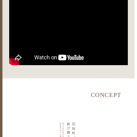
C
O
N
C
E
P
T