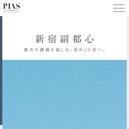
新
宿
副
都
心
都
市
の
躍
動
を
愉
し
む
、
煌
め
く
日
常
へ
。