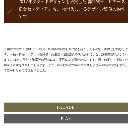
2017年度グッドデザインを受賞した
弊社物件「ピアース
初台センティア」も、
福田氏によるデザイン監修の物件
です。
※掲載の完成予想CGパースは計画段階の図面を基に描き起こしたもので、実際とは異なりま
す。雨樋・軒樋・エアコン室外機・給湯器・避難器具等表現されていない設備機器等がござい
ます。 また、設計・施工等の理由により変更になる場合があります。周りの電柱・電線・建
物等は表現を省略しております。また、植栽は特定の季節や樹種および入居時の状態を想定し
て描かれたものではありません。
FACADE
PIAS