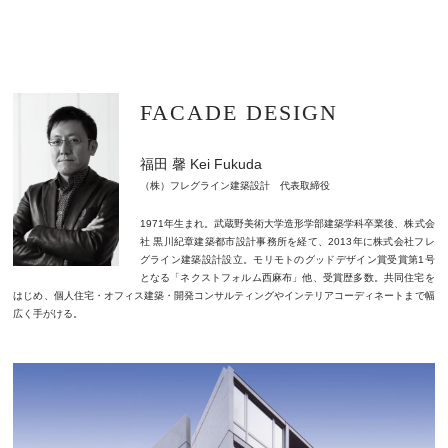
FACADE DESIGN
福田 馨 Kei Fukuda
（株）フレグライン建築設計 代表取締役
1971年生まれ。武蔵野美術大学造形学部建築学科卒業後、株式会
社 黒川紀章建築都市設計事務所を経て、2013年に株式会社フレ
グライン建築設計設立。モリモトのグッドデザイン賞受賞第1号
となる「ネクストフォルム西麻布」他、受賞歴多数。共同住宅を
はじめ、個人住宅・オフィス建築・開発コンサルティングやインテリアコーディネートまで幅
広く手がける。