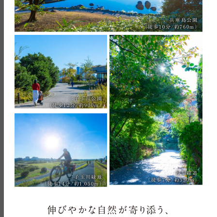
兵庫島公園
（徒歩10分/約760m）
二子玉川公園
（徒歩12分/約900m）
谷川緑道
二子玉川緑地
（徒歩7分/約550m）
（徒歩14分/約1,050m）
伸びやかな自然が寄り添う、