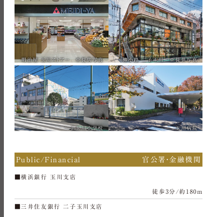
明治屋 玉川ストアー ※提供写真
柳小路 二子玉川 ※提供写真
二子玉川小学校
玉川病院
Public/Financial
官公署・金融機関
■横浜銀行 玉川支店
徒歩3分/約180m
■三井住友銀行 二子玉川支店