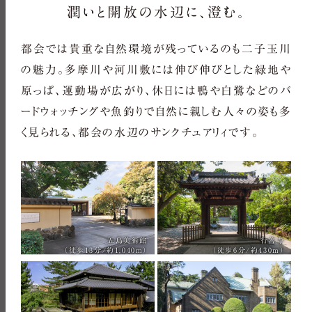
潤いと開放の水辺に、澄む。
都会では貴重な自然環境が残っているのも二子玉川
の魅力。多摩川や河川敷には伸び伸びとした緑地や
原っぱ、運動場が広がり、休日には鴨や白鷺などのバ
ードウォッチングや魚釣りで自然に親しむ人々の姿も多
く見られる、都会の水辺のサンクチュアリィです。
五島美術館
行善寺
（徒歩13分/約1,040m）
（徒歩6分/約430m）