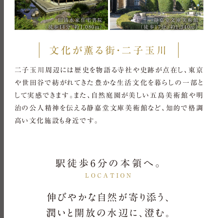
旧清水家住宅書院
静嘉堂文庫美術館
（徒歩14分/約1,080m）
（徒歩17分/約1,340m）
文化が薫る街・二子玉川
二子玉川周辺には歴史を物語る寺社や史跡が点在し、東京
や世田谷で紡がれてきた豊かな生活文化を暮らしの一部と
して実感できます。また、自然庭園が美しい五島美術館や明
治の公人精神を伝える静嘉堂文庫美術館など、知的で格調
高い文化施設も身近です。
駅徒歩6分の本領へ。
LOCATION
伸びやかな自然が寄り添う、
潤いと開放の水辺に、澄む。