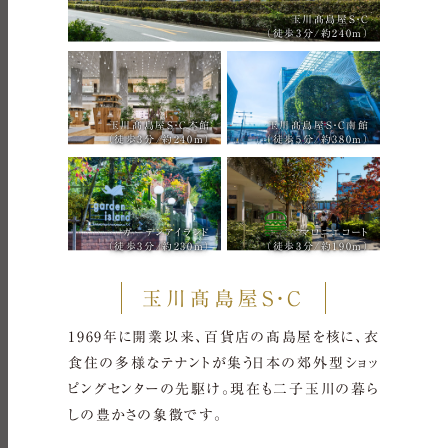
玉川髙島屋S・C
（徒歩3分/約240m）
玉川髙島屋S・C本館
玉川髙島屋S・C南館
（徒歩3分/約240m）
（徒歩5分/約380m）
ガーデンアイランド
マロニエコート
（徒歩3分/約230m）
（徒歩3分/約190m）
玉川髙島屋S・C
1969年に開業以来、百貨店の髙島屋を核に、衣
食住の多様なテナントが集う日本の郊外型ショッ
ピングセンターの先駆け。現在も二子玉川の暮ら
しの豊かさの象徴です。