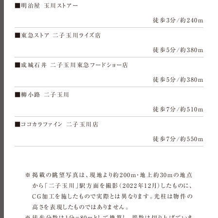
■明治屋 玉川ストアー
徒歩3分/約240m
■東急ストア 二子玉川ライズ店
徒歩5分/約380m
■成城石井 二子玉川東急フードショー店
徒歩5分/約380m
■柳小路 二子玉川
徒歩7分/約510m
■ココカラファイン 二子玉川店
徒歩7分/約550m
掲載の眺望写真は、現地より約200m・地上約30mの地点
から「二子玉川」駅方面を撮影（2022年12月）したものに、
CG加工を施したもので実際とは異なります。光柱は物件の
高さを表現したものではありません。
徒歩分数は1分＝80mとして換算し、端数は切り上げていま