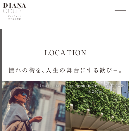
LOCATION
憧れの街を、人生の舞台にする歓び−。
Image photo
Ron Herman二子玉川店（徒歩3分/
約240m）