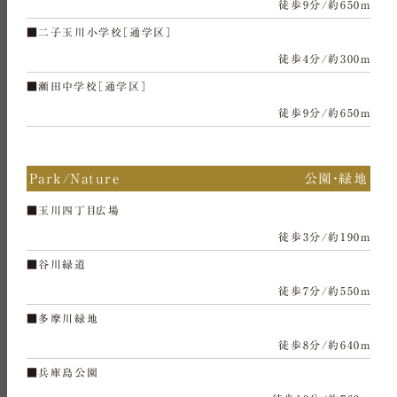
徒歩9分/約650m
■二子玉川小学校［通学区］
徒歩4分/約300m
■瀬田中学校［通学区］
徒歩9分/約650m
Park/Nature
公園・緑地
■玉川四丁目広場
徒歩3分/約190m
■谷川緑道
徒歩7分/約550m
■多摩川緑地
徒歩8分/約640m
■兵庫島公園