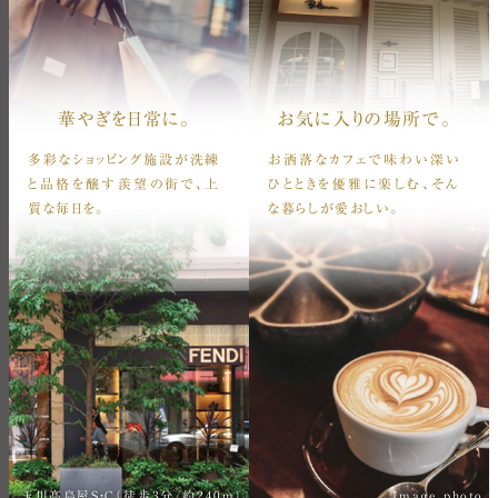
華やぎを日常に。
お気に入りの場所で。
多彩なショッピング施設が洗練
お洒落なカフェで味わい深い
と品格を醸す羨望の街で、上
ひとときを優雅に楽しむ、そん
質な毎日を。
な暮らしが愛おしい。
玉川髙島屋S・C（徒歩3分/約240m）
Image photo