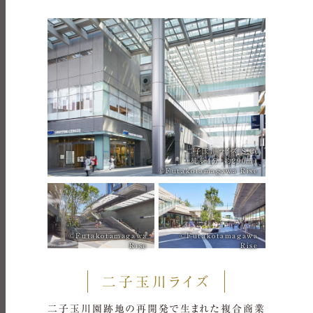
二子玉川ライズ S.C.
（徒歩4分/約290m）
©Futakotamagawa Rise
©Futakotamagawa
©Futakotamagawa
Rise
Rise
二子玉川ライズ
二子玉川園跡地の再開発で生まれた複合商業