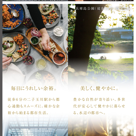
Image photo
兵庫島公園（徒歩10分/約760m）
毎日にうれしい余裕。
美しく、健やかに。
徒歩6分の二子玉川駅から都
豊かな自然が寄り添い、多世
心通勤もスムーズに。確かな余
代が安心して健やかに暮らせ
裕から始まる都市生活。
る、水辺の都市へ。