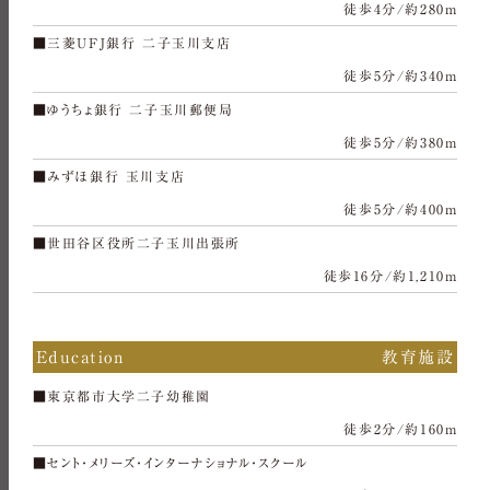
徒歩4分/約280m
■三菱UFJ銀行 二子玉川支店
徒歩5分/約340m
■ゆうちょ銀行 二子玉川郵便局
徒歩5分/約380m
■みずほ銀行 玉川支店
徒歩5分/約400m
■世田谷区役所二子玉川出張所
徒歩16分/約1,210m
Education
教育施設
■東京都市大学二子幼稚園
徒歩2分/約160m
■セント・メリーズ・インターナショナル・スクール