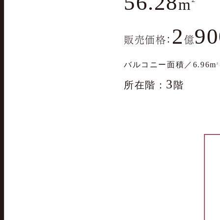
56.28
m
2
90
販売価格
：
億
バルコニー面積／6.96
m
2
3
所在階：
階