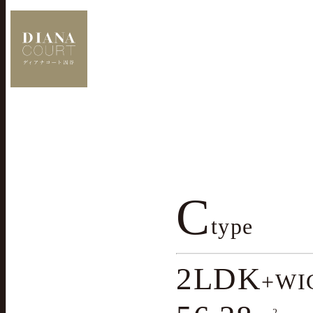
C
type
2LDK
+WI
2