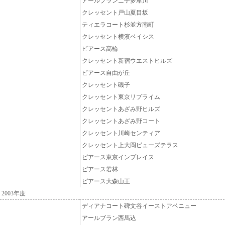
アールブランニ子多摩川
クレッセント戸山夏目坂
ティエラコート杉並方南町
クレッセント横濱ベイシス
ピアース高輪
クレッセント新宿ウエストヒルズ
ピアース自由が丘
クレッセント磯子
クレッセント東京リプライム
クレッセントあざみ野ヒルズ
クレッセントあざみ野コート
クレッセント川崎センティア
クレッセント上大岡ビューズテラス
ピアース東京インプレイス
ピアース若林
ピアース大森山王
2003年度
ディアナコート碑文谷イーストアベニュー
アールブラン西馬込