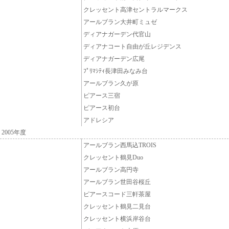
クレッセント高津セントラルマークス
アールブラン大井町ミュゼ
ディアナガーデン代官山
ディアナコート自由が丘レジデンス
ディアナガーデン広尾
ﾌﾟﾘﾏｼﾃｨ長津田みなみ台
アールブラン久が原
ピアース三宿
ピアース初台
アドレシア
2005年度
アールブラン西馬込TROIS
クレッセント鶴見Duo
アールブラン高円寺
アールブラン世田谷桜丘
ピアースコード三軒茶屋
クレッセント鶴見二見台
クレッセント横浜岸谷台