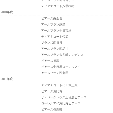
アールブラン新百合ヶ丘
ディアナコート八雲桜樹
2010年度
ピアース白金台
アールブラン綱島
アールブラン十日市場
ディアナコート代沢
ブランズ南雪谷
アールブラン南品川
アールブラン大井町レジデンス
ピアース笹塚
ピアース中目黒ローレルアイ
アールブラン西蒲田
2011年度
ディアナコート代々木上原
ピアース恵比寿
ザ・パークハウス上目黒ピアース
ローレルアイ恵比寿ピアース
ピアース桜新町